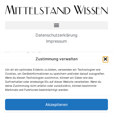
Datenschutzerklärung
Impressum
Neueste Beiträge
Zustimmung verwalten
Wie Einwanderer-Unternehmer dauerhafte
Unternehmen aufbauen
Um dir ein optimales Erlebnis zu bieten, verwenden wir Technologien wie
Cookies, um Geräteinformationen zu speichern und/oder darauf zuzugreifen.
Es ist Zeit, unsere Kommunikation am
Wenn du diesen Technologien zustimmst, können wir Daten wie das
Arbeitsplatz zu straffen
Surfverhalten oder eindeutige IDs auf dieser Website verarbeiten. Wenn du
deine Zustimmung nicht erteilst oder zurückziehst, können bestimmte
Verborgene Talente im Ausbildungssystem
Merkmale und Funktionen beeinträchtigt werden.
entdecken und fördern
Forschung: Wenn zusätzliche Anstrengungen Sie
Akzeptieren
in Ihrem Job schlechter machen
Ihr Unternehmen braucht eine Gaming-Strategie