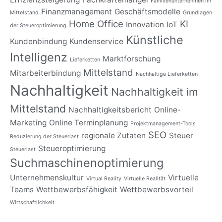
Familienunternehmen im
Finanzmanagement
Geschäftsmodelle
Mittelstand
Grundlagen
Home Office
KI
Innovation
IoT
der Steueroptimierung
Künstliche
Kundenbindung
Kundenservice
Intelligenz
Marktforschung
Lieferketten
Mittelstand
Mitarbeiterbindung
Nachhaltige Lieferketten
Nachhaltigkeit
Nachhaltigkeit im
Mittelstand
Nachhaltigkeitsbericht
Online-
Marketing
Online Terminplanung
Projektmanagement-Tools
SEO
regionale Zutaten
Steuer
Reduzierung der Steuerlast
Steueroptimierung
Steuerlast
Suchmaschinenoptimierung
Unternehmenskultur
Virtuelle
Virtual Reality
Virtuelle Realität
Teams
Wettbewerbsfähigkeit
Wettbewerbsvorteil
Wirtschaftlichkeit