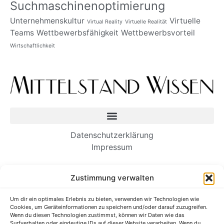
Suchmaschinenoptimierung
Unternehmenskultur
Virtuelle
Virtual Reality
Virtuelle Realität
Teams
Wettbewerbsfähigkeit
Wettbewerbsvorteil
Wirtschaftlichkeit
Datenschutzerklärung
Impressum
Neueste Beiträge
Zustimmung verwalten
Wie Einwanderer-Unternehmer dauerhafte
Um dir ein optimales Erlebnis zu bieten, verwenden wir Technologien wie
Unternehmen aufbauen
Cookies, um Geräteinformationen zu speichern und/oder darauf zuzugreifen.
Es ist Zeit, unsere Kommunikation am
Wenn du diesen Technologien zustimmst, können wir Daten wie das
Surfverhalten oder eindeutige IDs auf dieser Website verarbeiten. Wenn du