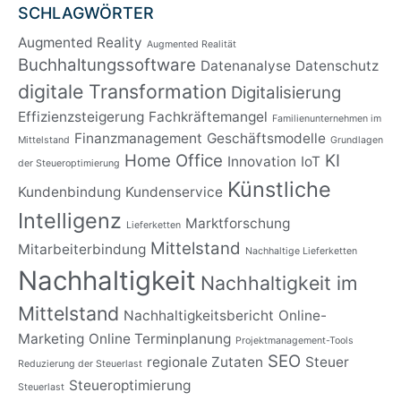
SCHLAGWÖRTER
Augmented Reality
Augmented Realität
Buchhaltungssoftware
Datenanalyse
Datenschutz
digitale Transformation
Digitalisierung
Effizienzsteigerung
Fachkräftemangel
Familienunternehmen im
Finanzmanagement
Geschäftsmodelle
Mittelstand
Grundlagen
Home Office
KI
Innovation
IoT
der Steueroptimierung
Künstliche
Kundenbindung
Kundenservice
Intelligenz
Marktforschung
Lieferketten
Mittelstand
Mitarbeiterbindung
Nachhaltige Lieferketten
Nachhaltigkeit
Nachhaltigkeit im
Mittelstand
Nachhaltigkeitsbericht
Online-
Marketing
Online Terminplanung
Projektmanagement-Tools
SEO
regionale Zutaten
Steuer
Reduzierung der Steuerlast
Steueroptimierung
Steuerlast