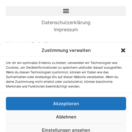
Datenschutzerklärung
Impressum
Neueste Beiträge
Zustimmung verwalten
Wie Einwanderer-Unternehmer dauerhafte
Unternehmen aufbauen
Um dir ein optimales Erlebnis zu bieten, verwenden wir Technologien wie
Cookies, um Geräteinformationen zu speichern und/oder darauf zuzugreifen.
Es ist Zeit, unsere Kommunikation am
Wenn du diesen Technologien zustimmst, können wir Daten wie das
Arbeitsplatz zu straffen
Surfverhalten oder eindeutige IDs auf dieser Website verarbeiten. Wenn du
deine Zustimmung nicht erteilst oder zurückziehst, können bestimmte
Verborgene Talente im Ausbildungssystem
Merkmale und Funktionen beeinträchtigt werden.
entdecken und fördern
Forschung: Wenn zusätzliche Anstrengungen Sie
Akzeptieren
in Ihrem Job schlechter machen
Ihr Unternehmen braucht eine Gaming-Strategie
Ablehnen
Alle Rechte vorbehalten @ Mittelstand-Wissen.de
Einstellungen ansehen