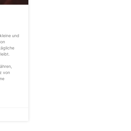
kleine und
ion
tägliche
leibt.
währen,
tz von
rne