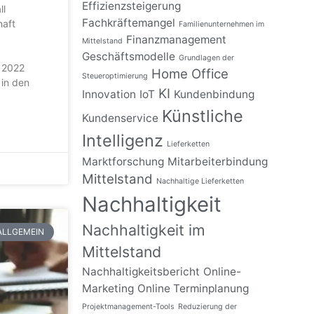
Effizienzsteigerung
ll
Fachkräftemangel
haft
Familienunternehmen im
Finanzmanagement
Mittelstand
Geschäftsmodelle
Grundlagen der
s 2022
Home Office
Steueroptimierung
 in den
KI
Innovation
IoT
Kundenbindung
Künstliche
Kundenservice
Intelligenz
Lieferketten
Marktforschung
Mitarbeiterbindung
Mittelstand
Nachhaltige Lieferketten
Nachhaltigkeit
Nachhaltigkeit im
ALLGEMEIN
Mittelstand
Nachhaltigkeitsbericht
Online-
Marketing
Online Terminplanung
Projektmanagement-Tools
Reduzierung der