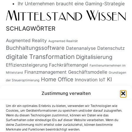
Ihr Unternehmen braucht eine Gaming-Strategie
SCHLAGWÖRTER
Augmented Reality
Augmented Realität
Buchhaltungssoftware
Datenanalyse
Datenschutz
digitale Transformation
Digitalisierung
Effizienzsteigerung
Fachkräftemangel
Familienunternehmen im
Finanzmanagement
Geschäftsmodelle
Mittelstand
Grundlagen
Home Office
KI
Innovation
IoT
der Steueroptimierung
Künstliche
Kundenbindung
Kundenservice
Zustimmung verwalten
Intelligenz
Marktforschung
Lieferketten
Um dir ein optimales Erlebnis zu bieten, verwenden wir Technologien wie
Mittelstand
Mitarbeiterbindung
Nachhaltige Lieferketten
Cookies, um Geräteinformationen zu speichern und/oder darauf zuzugreifen.
Wenn du diesen Technologien zustimmst, können wir Daten wie das
Nachhaltigkeit
Nachhaltigkeit im
Surfverhalten oder eindeutige IDs auf dieser Website verarbeiten. Wenn du
deine Zustimmung nicht erteilst oder zurückziehst, können bestimmte
Mittelstand
Merkmale und Funktionen beeinträchtigt werden.
Nachhaltigkeitsbericht
Online-