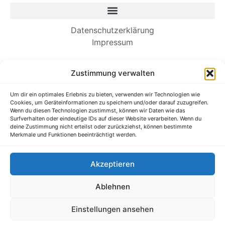
Datenschutzerklärung
Impressum
Neueste Beiträge
Zustimmung verwalten
Wie Einwanderer-Unternehmer dauerhafte
Unternehmen aufbauen
Um dir ein optimales Erlebnis zu bieten, verwenden wir Technologien wie
Cookies, um Geräteinformationen zu speichern und/oder darauf zuzugreifen.
Es ist Zeit, unsere Kommunikation am
Wenn du diesen Technologien zustimmst, können wir Daten wie das
Arbeitsplatz zu straffen
Surfverhalten oder eindeutige IDs auf dieser Website verarbeiten. Wenn du
deine Zustimmung nicht erteilst oder zurückziehst, können bestimmte
Verborgene Talente im Ausbildungssystem
Merkmale und Funktionen beeinträchtigt werden.
entdecken und fördern
Forschung: Wenn zusätzliche Anstrengungen Sie
Akzeptieren
in Ihrem Job schlechter machen
Ihr Unternehmen braucht eine Gaming-Strategie
Ablehnen
Alle Rechte vorbehalten @ Mittelstand-Wissen.de
Einstellungen ansehen