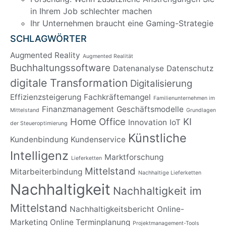
in Ihrem Job schlechter machen
Ihr Unternehmen braucht eine Gaming-Strategie
SCHLAGWÖRTER
Augmented Reality
Augmented Realität
Buchhaltungssoftware
Datenanalyse
Datenschutz
digitale Transformation
Digitalisierung
Effizienzsteigerung
Fachkräftemangel
Familienunternehmen im
Finanzmanagement
Geschäftsmodelle
Mittelstand
Grundlagen
Home Office
KI
Innovation
IoT
der Steueroptimierung
Künstliche
Kundenbindung
Kundenservice
Intelligenz
Marktforschung
Lieferketten
Mittelstand
Mitarbeiterbindung
Nachhaltige Lieferketten
Nachhaltigkeit
Nachhaltigkeit im
Mittelstand
Nachhaltigkeitsbericht
Online-
Marketing
Online Terminplanung
Projektmanagement-Tools