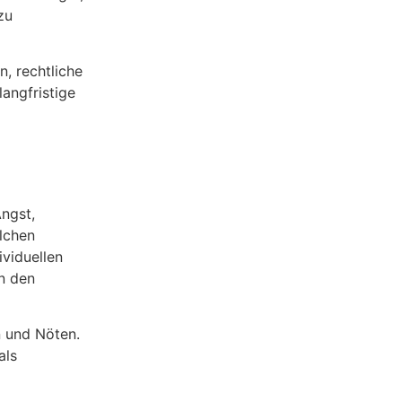
zu
n, rechtliche
langfristige
Angst,
olchen
ividuellen
n den
n und Nöten.
als