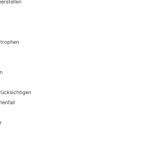
erstellen
strophen
n
rücksichtigen
henfall
r