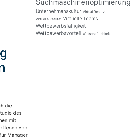
Suchmaschinenoptimierung
Unternehmenskultur
Virtual Reality
Virtuelle Teams
Virtuelle Realität
Wettbewerbsfähigkeit
Wettbewerbsvorteil
Wirtschaftlichkeit
ng
n
h die
Studie des
nen mit
roffenen von
 für Manager,