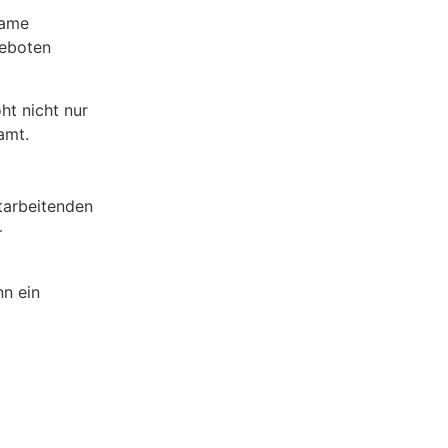
same
geboten
ht nicht nur
amt.
itarbeitenden
–
nn ein