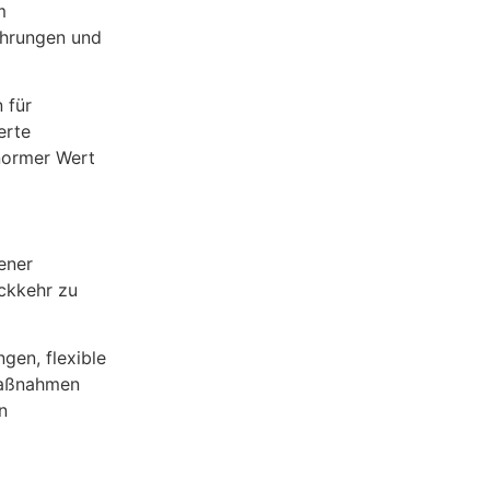
m
ehrungen und
 für
erte
normer Wert
ener
ückkehr zu
en, flexible
Maßnahmen
n