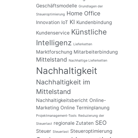
Geschäftsmodelle
Grundlagen der
Home Office
Steueroptimierung
KI
Innovation
IoT
Kundenbindung
Künstliche
Kundenservice
Intelligenz
Lieferketten
Marktforschung
Mitarbeiterbindung
Mittelstand
Nachhaltige Lieferketten
Nachhaltigkeit
Nachhaltigkeit im
Mittelstand
Nachhaltigkeitsbericht
Online-
Marketing
Online Terminplanung
Projektmanagement-Tools
Reduzierung der
SEO
regionale Zutaten
Steuerlast
Steuer
Steueroptimierung
Steuerlast