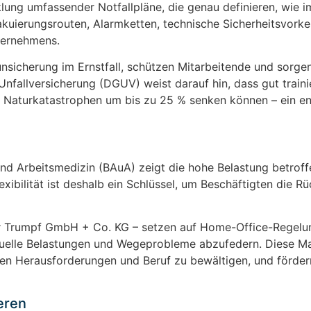
lung umfassender Notfallpläne, die genau definieren, wie i
akuierungsrouten, Alarmketten, technische Sicherheitsvork
ternehmens.
nsicherung im Ernstfall, schützen Mitarbeitende und sorgen
Unfallversicherung (DGUV) weist darauf hin, dass gut traini
Naturkatastrophen um bis zu 25 % senken können – ein e
nd Arbeitsmedizin (BAuA) zeigt die hohe Belastung betroff
xibilität ist deshalb ein Schlüssel, um Beschäftigten die R
 Trumpf GmbH + Co. KG – setzen auf Home-Office-Regelung
iduelle Belastungen und Wegeprobleme abzufedern. Diese 
ten Herausforderungen und Beruf zu bewältigen, und förder
eren