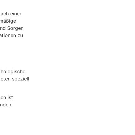
Nach einer
lmäßige
 und Sorgen
ationen zu
chologische
eten speziell
en ist
enden.