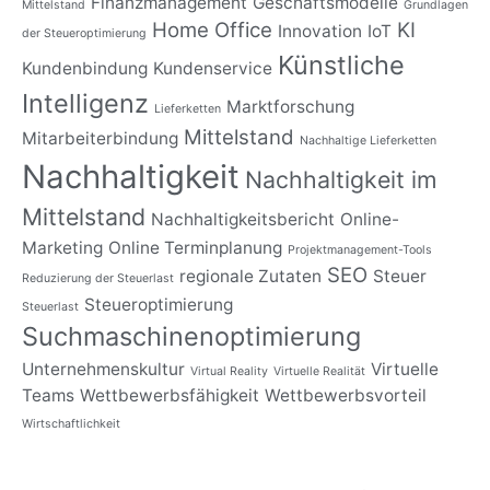
Finanzmanagement
Geschäftsmodelle
Mittelstand
Grundlagen
Home Office
KI
Innovation
IoT
der Steueroptimierung
Künstliche
Kundenbindung
Kundenservice
Intelligenz
Marktforschung
Lieferketten
Mittelstand
Mitarbeiterbindung
Nachhaltige Lieferketten
Nachhaltigkeit
Nachhaltigkeit im
Mittelstand
Nachhaltigkeitsbericht
Online-
Marketing
Online Terminplanung
Projektmanagement-Tools
SEO
regionale Zutaten
Steuer
Reduzierung der Steuerlast
Steueroptimierung
Steuerlast
Suchmaschinenoptimierung
Unternehmenskultur
Virtuelle
Virtual Reality
Virtuelle Realität
Teams
Wettbewerbsfähigkeit
Wettbewerbsvorteil
Wirtschaftlichkeit