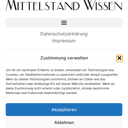
Datenschutzerklärung
Impressum
Neueste Beiträge
Zustimmung verwalten
Wie Einwanderer-Unternehmer dauerhafte
Um dir ein optimales Erlebnis zu bieten, verwenden wir Technologien wie
Unternehmen aufbauen
Cookies, um Geräteinformationen zu speichern und/oder darauf zuzugreifen.
Es ist Zeit, unsere Kommunikation am
Wenn du diesen Technologien zustimmst, können wir Daten wie das
Surfverhalten oder eindeutige IDs auf dieser Website verarbeiten. Wenn du
Arbeitsplatz zu straffen
deine Zustimmung nicht erteilst oder zurückziehst, können bestimmte
Verborgene Talente im Ausbildungssystem
Merkmale und Funktionen beeinträchtigt werden.
entdecken und fördern
Forschung: Wenn zusätzliche Anstrengungen Sie
Akzeptieren
in Ihrem Job schlechter machen
Ihr Unternehmen braucht eine Gaming-Strategie
Ablehnen