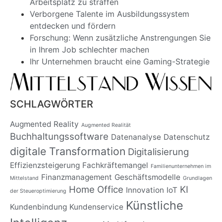
Arbeitsplatz zu straffen
Verborgene Talente im Ausbildungssystem
entdecken und fördern
Forschung: Wenn zusätzliche Anstrengungen Sie
in Ihrem Job schlechter machen
Ihr Unternehmen braucht eine Gaming-Strategie
SCHLAGWÖRTER
Augmented Reality
Augmented Realität
Buchhaltungssoftware
Datenanalyse
Datenschutz
digitale Transformation
Digitalisierung
Effizienzsteigerung
Fachkräftemangel
Familienunternehmen im
Finanzmanagement
Geschäftsmodelle
Mittelstand
Grundlagen
Home Office
KI
Innovation
IoT
der Steueroptimierung
Künstliche
Kundenbindung
Kundenservice