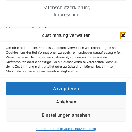
Datenschutzerklärung
Impressum
Neueste Beiträge
Zustimmung verwalten
Wie Einwanderer-Unternehmer dauerhafte
Unternehmen aufbauen
Um dir ein optimales Erlebnis zu bieten, verwenden wir Technologien wie
Cookies, um Geräteinformationen zu speichern und/oder darauf zuzugreifen.
Es ist Zeit, unsere Kommunikation am
Wenn du diesen Technologien zustimmst, können wir Daten wie das
Arbeitsplatz zu straffen
Surfverhalten oder eindeutige IDs auf dieser Website verarbeiten. Wenn du
deine Zustimmung nicht erteilst oder zurückziehst, können bestimmte
Verborgene Talente im Ausbildungssystem
Merkmale und Funktionen beeinträchtigt werden.
entdecken und fördern
Forschung: Wenn zusätzliche Anstrengungen Sie
Akzeptieren
in Ihrem Job schlechter machen
Ihr Unternehmen braucht eine Gaming-Strategie
Ablehnen
Alle Rechte vorbehalten @ Mittelstand-Wissen.de
Einstellungen ansehen
Bildnachweis Pixabay & Shutterstock
Cookie-Richtlinie
Datenschutzerklärung