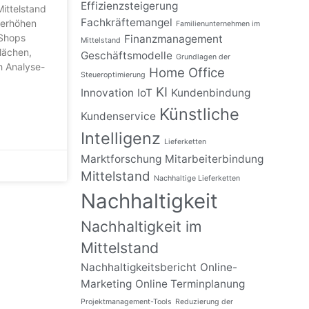
Effizienzsteigerung
Mittelstand
Fachkräftemangel
 erhöhen
Familienunternehmen im
-Shops
Finanzmanagement
Mittelstand
flächen,
Geschäftsmodelle
Grundlagen der
h Analyse-
Home Office
Steueroptimierung
KI
Innovation
IoT
Kundenbindung
Künstliche
Kundenservice
Intelligenz
Lieferketten
Marktforschung
Mitarbeiterbindung
Mittelstand
Nachhaltige Lieferketten
Nachhaltigkeit
Nachhaltigkeit im
Mittelstand
Nachhaltigkeitsbericht
Online-
Marketing
Online Terminplanung
Projektmanagement-Tools
Reduzierung der