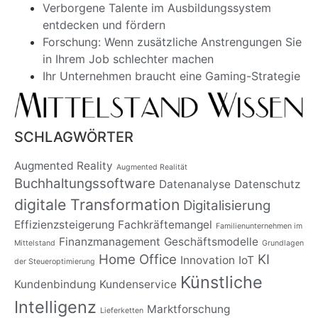
Verborgene Talente im Ausbildungssystem
entdecken und fördern
Forschung: Wenn zusätzliche Anstrengungen Sie
in Ihrem Job schlechter machen
Ihr Unternehmen braucht eine Gaming-Strategie
SCHLAGWÖRTER
Augmented Reality
Augmented Realität
Buchhaltungssoftware
Datenanalyse
Datenschutz
digitale Transformation
Digitalisierung
Effizienzsteigerung
Fachkräftemangel
Familienunternehmen im
Finanzmanagement
Geschäftsmodelle
Mittelstand
Grundlagen
Home Office
KI
Innovation
IoT
der Steueroptimierung
Künstliche
Kundenbindung
Kundenservice
Intelligenz
Marktforschung
Lieferketten