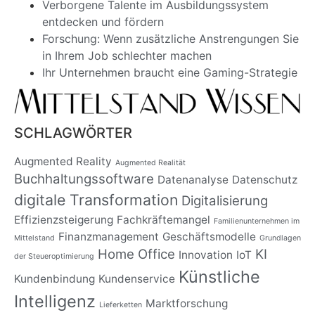
Verborgene Talente im Ausbildungssystem
entdecken und fördern
Forschung: Wenn zusätzliche Anstrengungen Sie
in Ihrem Job schlechter machen
Ihr Unternehmen braucht eine Gaming-Strategie
SCHLAGWÖRTER
Augmented Reality
Augmented Realität
Buchhaltungssoftware
Datenanalyse
Datenschutz
digitale Transformation
Digitalisierung
Effizienzsteigerung
Fachkräftemangel
Familienunternehmen im
Finanzmanagement
Geschäftsmodelle
Mittelstand
Grundlagen
Home Office
KI
Innovation
IoT
der Steueroptimierung
Künstliche
Kundenbindung
Kundenservice
Intelligenz
Marktforschung
Lieferketten