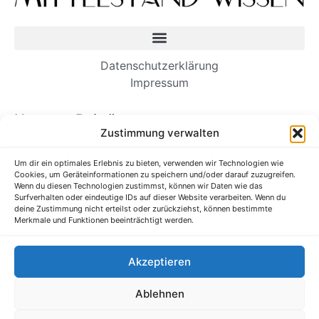
Datenschutzerklärung
Impressum
Neueste Beiträge
Zustimmung verwalten
Wie Einwanderer-Unternehmer dauerhafte
Unternehmen aufbauen
Um dir ein optimales Erlebnis zu bieten, verwenden wir Technologien wie
Cookies, um Geräteinformationen zu speichern und/oder darauf zuzugreifen.
Es ist Zeit, unsere Kommunikation am
Wenn du diesen Technologien zustimmst, können wir Daten wie das
Arbeitsplatz zu straffen
Surfverhalten oder eindeutige IDs auf dieser Website verarbeiten. Wenn du
deine Zustimmung nicht erteilst oder zurückziehst, können bestimmte
Verborgene Talente im Ausbildungssystem
Merkmale und Funktionen beeinträchtigt werden.
entdecken und fördern
Forschung: Wenn zusätzliche Anstrengungen Sie
Akzeptieren
in Ihrem Job schlechter machen
Ihr Unternehmen braucht eine Gaming-Strategie
Ablehnen