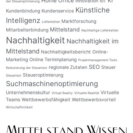
Home Office
KI
Innovation
IoT
der Steueroptimierung
Künstliche
Kundenbindung
Kundenservice
Intelligenz
Marktforschung
Lieferketten
Mittelstand
Mitarbeiterbindung
Nachhaltige Lieferketten
Nachhaltigkeit
Nachhaltigkeit im
Mittelstand
Nachhaltigkeitsbericht
Online-
Marketing
Online Terminplanung
Projektmanagement-Tools
SEO
regionale Zutaten
Steuer
Reduzierung der Steuerlast
Steueroptimierung
Steuerlast
Suchmaschinenoptimierung
Unternehmenskultur
Virtuelle
Virtual Reality
Virtuelle Realität
Teams
Wettbewerbsfähigkeit
Wettbewerbsvorteil
Wirtschaftlichkeit