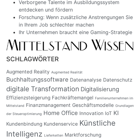
Verborgene Talente im Ausbildungssystem
entdecken und fördern
Forschung: Wenn zusätzliche Anstrengungen Sie
in Ihrem Job schlechter machen
Ihr Unternehmen braucht eine Gaming-Strategie
SCHLAGWÖRTER
Augmented Reality
Augmented Realität
Buchhaltungssoftware
Datenanalyse
Datenschutz
digitale Transformation
Digitalisierung
Effizienzsteigerung
Fachkräftemangel
Familienunternehmen im
Finanzmanagement
Geschäftsmodelle
Mittelstand
Grundlagen
Home Office
KI
Innovation
IoT
der Steueroptimierung
Künstliche
Kundenbindung
Kundenservice
Intelligenz
Marktforschung
Lieferketten