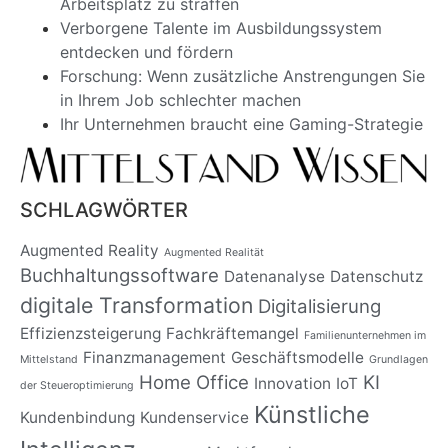
Arbeitsplatz zu straffen
Verborgene Talente im Ausbildungssystem
entdecken und fördern
Forschung: Wenn zusätzliche Anstrengungen Sie
in Ihrem Job schlechter machen
Ihr Unternehmen braucht eine Gaming-Strategie
SCHLAGWÖRTER
Augmented Reality
Augmented Realität
Buchhaltungssoftware
Datenanalyse
Datenschutz
digitale Transformation
Digitalisierung
Effizienzsteigerung
Fachkräftemangel
Familienunternehmen im
Finanzmanagement
Geschäftsmodelle
Mittelstand
Grundlagen
Home Office
KI
Innovation
IoT
der Steueroptimierung
Künstliche
Kundenbindung
Kundenservice