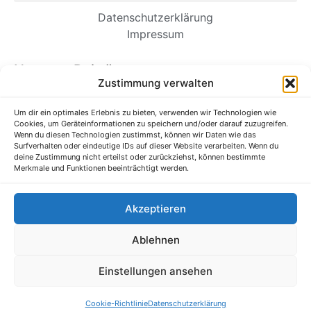
Datenschutzerklärung
Impressum
Neueste Beiträge
Zustimmung verwalten
Wie Einwanderer-Unternehmer dauerhafte
Unternehmen aufbauen
Um dir ein optimales Erlebnis zu bieten, verwenden wir Technologien wie
Cookies, um Geräteinformationen zu speichern und/oder darauf zuzugreifen.
Es ist Zeit, unsere Kommunikation am
Wenn du diesen Technologien zustimmst, können wir Daten wie das
Arbeitsplatz zu straffen
Surfverhalten oder eindeutige IDs auf dieser Website verarbeiten. Wenn du
deine Zustimmung nicht erteilst oder zurückziehst, können bestimmte
Verborgene Talente im Ausbildungssystem
Merkmale und Funktionen beeinträchtigt werden.
entdecken und fördern
Forschung: Wenn zusätzliche Anstrengungen Sie
Akzeptieren
in Ihrem Job schlechter machen
Ihr Unternehmen braucht eine Gaming-Strategie
Ablehnen
Alle Rechte vorbehalten @ Mittelstand-Wissen.de
Einstellungen ansehen
Bildnachweis Pixabay & Shutterstock
Cookie-Richtlinie
Datenschutzerklärung