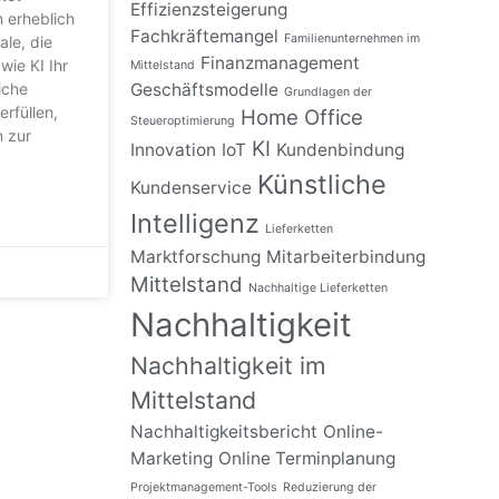
Effizienzsteigerung
 erheblich
Fachkräftemangel
Familienunternehmen im
ale, die
Finanzmanagement
wie KI Ihr
Mittelstand
iche
Geschäftsmodelle
Grundlagen der
rfüllen,
Home Office
Steueroptimierung
n zur
KI
Innovation
IoT
Kundenbindung
Künstliche
Kundenservice
Intelligenz
Lieferketten
Marktforschung
Mitarbeiterbindung
Mittelstand
Nachhaltige Lieferketten
Nachhaltigkeit
Nachhaltigkeit im
Mittelstand
Nachhaltigkeitsbericht
Online-
Marketing
Online Terminplanung
Projektmanagement-Tools
Reduzierung der