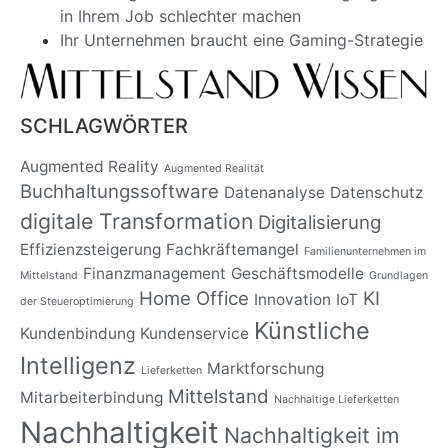
in Ihrem Job schlechter machen
Ihr Unternehmen braucht eine Gaming-Strategie
SCHLAGWÖRTER
Augmented Reality
Augmented Realität
Buchhaltungssoftware
Datenanalyse
Datenschutz
digitale Transformation
Digitalisierung
Effizienzsteigerung
Fachkräftemangel
Familienunternehmen im
Finanzmanagement
Geschäftsmodelle
Mittelstand
Grundlagen
Home Office
KI
Innovation
IoT
der Steueroptimierung
Künstliche
Kundenbindung
Kundenservice
Intelligenz
Marktforschung
Lieferketten
Mittelstand
Mitarbeiterbindung
Nachhaltige Lieferketten
Nachhaltigkeit
Nachhaltigkeit im