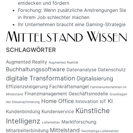
entdecken und fördern
Forschung: Wenn zusätzliche Anstrengungen Sie
in Ihrem Job schlechter machen
Ihr Unternehmen braucht eine Gaming-Strategie
SCHLAGWÖRTER
Augmented Reality
Augmented Realität
Buchhaltungssoftware
Datenanalyse
Datenschutz
digitale Transformation
Digitalisierung
Effizienzsteigerung
Fachkräftemangel
Familienunternehmen im
Finanzmanagement
Geschäftsmodelle
Mittelstand
Grundlagen
Home Office
KI
Innovation
IoT
der Steueroptimierung
Künstliche
Kundenbindung
Kundenservice
Intelligenz
Marktforschung
Lieferketten
Mittelstand
Mitarbeiterbindung
Nachhaltige Lieferketten