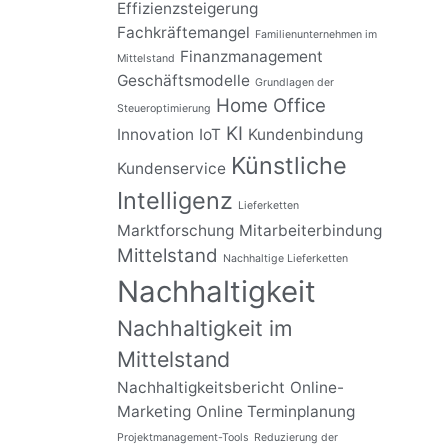
Effizienzsteigerung
Fachkräftemangel
Familienunternehmen im
Finanzmanagement
Mittelstand
Geschäftsmodelle
Grundlagen der
Home Office
Steueroptimierung
KI
Innovation
IoT
Kundenbindung
Künstliche
Kundenservice
Intelligenz
Lieferketten
Marktforschung
Mitarbeiterbindung
Mittelstand
Nachhaltige Lieferketten
Nachhaltigkeit
Nachhaltigkeit im
Mittelstand
Nachhaltigkeitsbericht
Online-
Marketing
Online Terminplanung
Projektmanagement-Tools
Reduzierung der