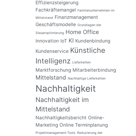
Effizienzsteigerung
Fachkräftemangel
Familienunternehmen im
Finanzmanagement
Mittelstand
Geschäftsmodelle
Grundlagen der
Home Office
Steueroptimierung
KI
Innovation
IoT
Kundenbindung
Künstliche
Kundenservice
Intelligenz
Lieferketten
Marktforschung
Mitarbeiterbindung
Mittelstand
Nachhaltige Lieferketten
Nachhaltigkeit
Nachhaltigkeit im
Mittelstand
Nachhaltigkeitsbericht
Online-
Marketing
Online Terminplanung
Projektmanagement-Tools
Reduzierung der