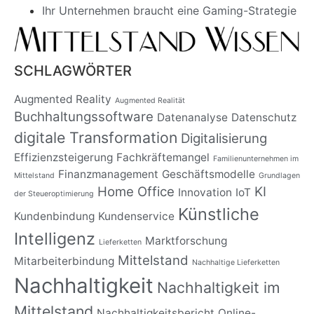
Ihr Unternehmen braucht eine Gaming-Strategie
SCHLAGWÖRTER
Augmented Reality
Augmented Realität
Buchhaltungssoftware
Datenanalyse
Datenschutz
digitale Transformation
Digitalisierung
Effizienzsteigerung
Fachkräftemangel
Familienunternehmen im
Finanzmanagement
Geschäftsmodelle
Mittelstand
Grundlagen
Home Office
KI
Innovation
IoT
der Steueroptimierung
Künstliche
Kundenbindung
Kundenservice
Intelligenz
Marktforschung
Lieferketten
Mittelstand
Mitarbeiterbindung
Nachhaltige Lieferketten
Nachhaltigkeit
Nachhaltigkeit im
Mittelstand
Nachhaltigkeitsbericht
Online-