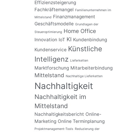
Effizienzsteigerung
Fachkräftemangel
Familienunternehmen im
Finanzmanagement
Mittelstand
Geschäftsmodelle
Grundlagen der
Home Office
Steueroptimierung
KI
Innovation
IoT
Kundenbindung
Künstliche
Kundenservice
Intelligenz
Lieferketten
Marktforschung
Mitarbeiterbindung
Mittelstand
Nachhaltige Lieferketten
Nachhaltigkeit
Nachhaltigkeit im
Mittelstand
Nachhaltigkeitsbericht
Online-
Marketing
Online Terminplanung
Projektmanagement-Tools
Reduzierung der