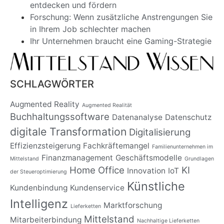
entdecken und fördern
Forschung: Wenn zusätzliche Anstrengungen Sie
in Ihrem Job schlechter machen
Ihr Unternehmen braucht eine Gaming-Strategie
SCHLAGWÖRTER
Augmented Reality
Augmented Realität
Buchhaltungssoftware
Datenanalyse
Datenschutz
digitale Transformation
Digitalisierung
Effizienzsteigerung
Fachkräftemangel
Familienunternehmen im
Finanzmanagement
Geschäftsmodelle
Mittelstand
Grundlagen
Home Office
KI
Innovation
IoT
der Steueroptimierung
Künstliche
Kundenbindung
Kundenservice
Intelligenz
Marktforschung
Lieferketten
Mittelstand
Mitarbeiterbindung
Nachhaltige Lieferketten