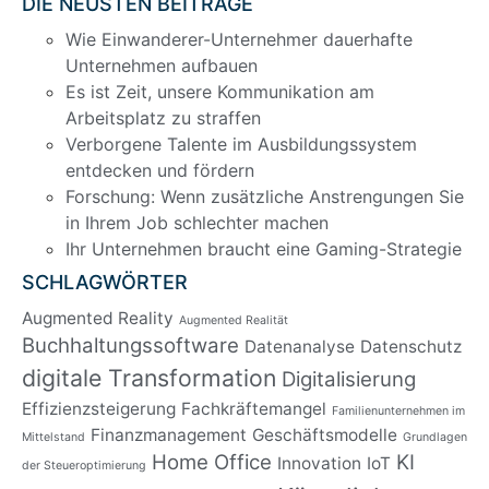
DIE NEUSTEN BEITRÄGE
Wie Einwanderer-Unternehmer dauerhafte
Unternehmen aufbauen
Es ist Zeit, unsere Kommunikation am
Arbeitsplatz zu straffen
Verborgene Talente im Ausbildungssystem
entdecken und fördern
Forschung: Wenn zusätzliche Anstrengungen Sie
in Ihrem Job schlechter machen
Ihr Unternehmen braucht eine Gaming-Strategie
SCHLAGWÖRTER
Augmented Reality
Augmented Realität
Buchhaltungssoftware
Datenanalyse
Datenschutz
digitale Transformation
Digitalisierung
Effizienzsteigerung
Fachkräftemangel
Familienunternehmen im
Finanzmanagement
Geschäftsmodelle
Mittelstand
Grundlagen
Home Office
KI
Innovation
IoT
der Steueroptimierung