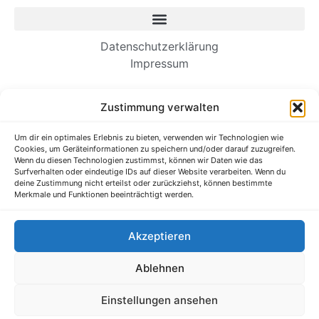
Datenschutzerklärung
Impressum
Neueste Beiträge
Zustimmung verwalten
Wie Einwanderer-Unternehmer dauerhafte
Um dir ein optimales Erlebnis zu bieten, verwenden wir Technologien wie
Unternehmen aufbauen
Cookies, um Geräteinformationen zu speichern und/oder darauf zuzugreifen.
Es ist Zeit, unsere Kommunikation am
Wenn du diesen Technologien zustimmst, können wir Daten wie das
Surfverhalten oder eindeutige IDs auf dieser Website verarbeiten. Wenn du
Arbeitsplatz zu straffen
deine Zustimmung nicht erteilst oder zurückziehst, können bestimmte
Verborgene Talente im Ausbildungssystem
Merkmale und Funktionen beeinträchtigt werden.
entdecken und fördern
Forschung: Wenn zusätzliche Anstrengungen Sie
Akzeptieren
in Ihrem Job schlechter machen
Ihr Unternehmen braucht eine Gaming-Strategie
Ablehnen
Alle Rechte vorbehalten @ Mittelstand-Wissen.de
Einstellungen ansehen